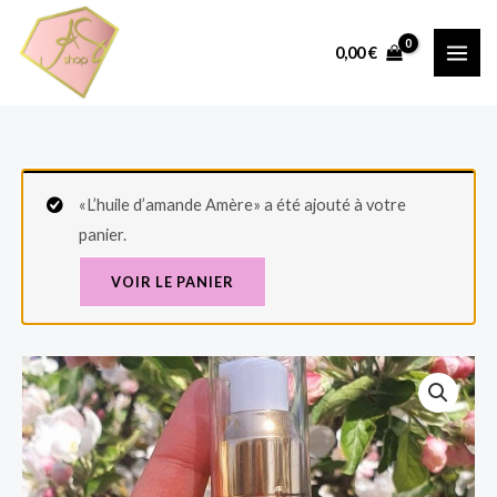
Aller
au
0,00
€
contenu
«L’huile d’amande Amère» a été ajouté à votre
panier.
VOIR LE PANIER
quantité
de
L'huile
d'ail
50ml