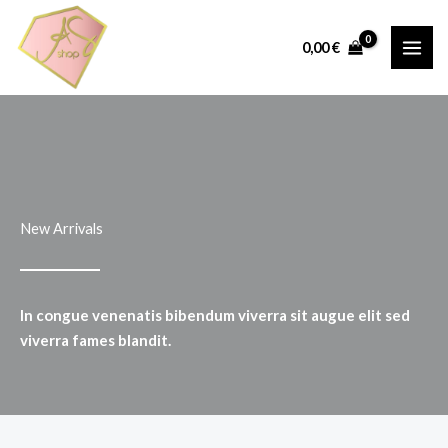
Aller
au
0,00
€
contenu
New Arrivals
In congue venenatis bibendum viverra sit augue elit sed
viverra fames blandit.