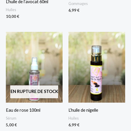
L’huile de l’avocat 60ml
Gommages
Huiles
6,99
€
10,00
€
EN RUPTURE DE STOCK
Eau de rose 100ml
L’huile de nigelle
Sérum
Huiles
5,00
€
6,99
€